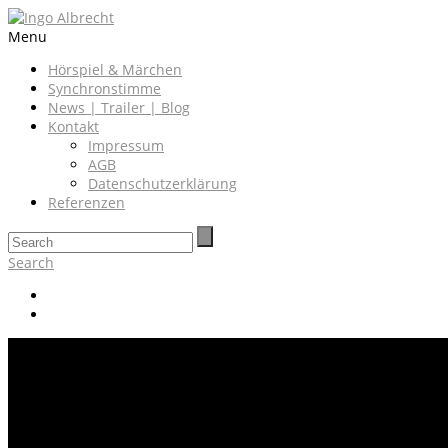
Menu
Hörspiel & Märchen
Synchronstimme
News | Trailer | Blog
Kontakt
Impressum
AGB
Datenschutzerklärung
Referenzen
Search