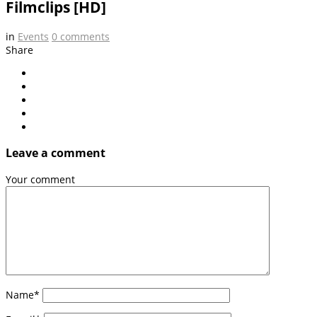
Filmclips [HD]
in
Events
0
comments
Share
Leave a comment
Your comment
Name
*