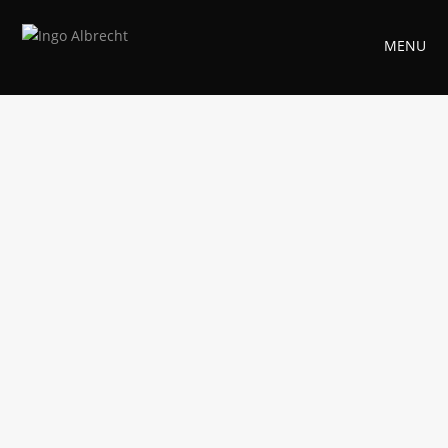
MENU
RELATED PROJECTS
SAN ANDREAS
(2015)
KÄPT'N
SÄBELZAHN UND
DER SCHATZ VON
LAMA RAMA
(2015)