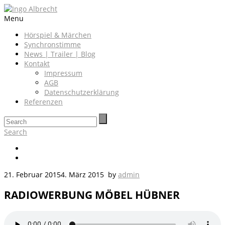
Menu
Hörspiel & Märchen
Synchronstimme
News | Trailer | Blog
Kontakt
Impressum
AGB
Datenschutzerklärung
Referenzen
Search
21. Februar 2015
4. März 2015
by
admin
RADIOWERBUNG MÖBEL HÜBNER